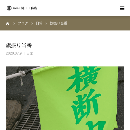
ーム
ブログ
日常
旗振り当番
ホーム
サービス紹介
旗振り当番
2020.07.9
日常
会社案内
施工事例
ブログ
お問合せ