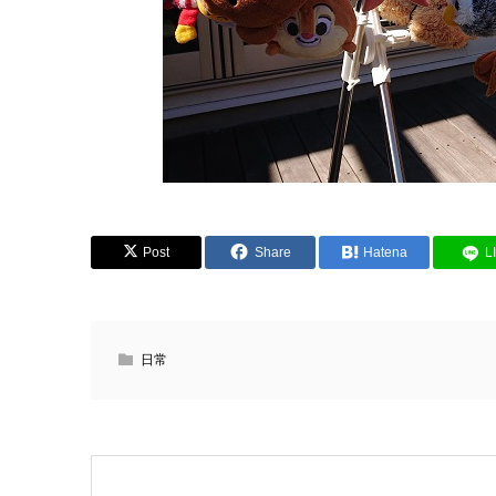
Post
Share
Hatena
L
日常