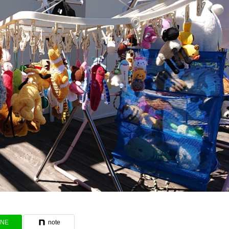
INE
note