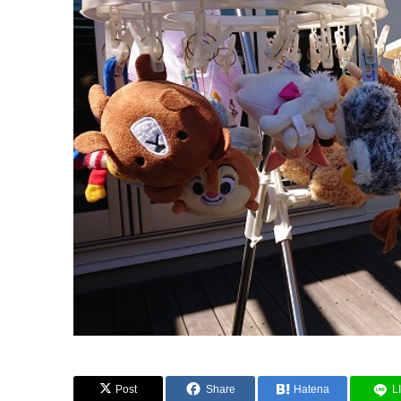
Post
Share
Hatena
L