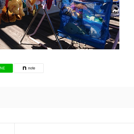
INE
note