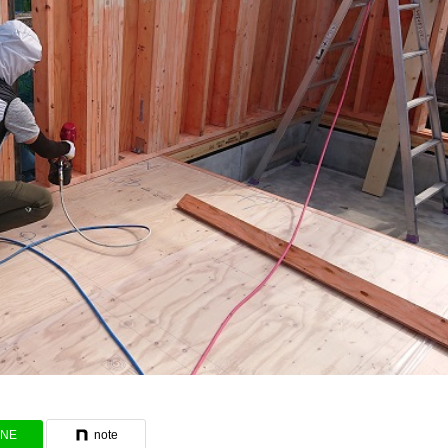
INE
note