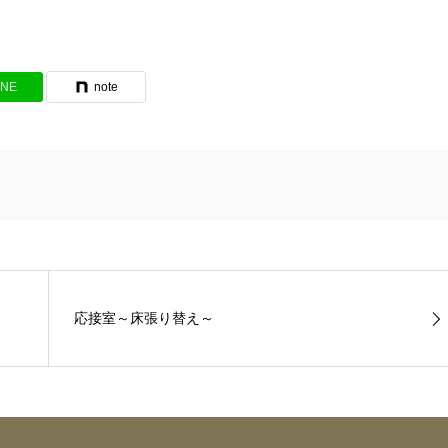
INE
note
応接室～床張り替え～