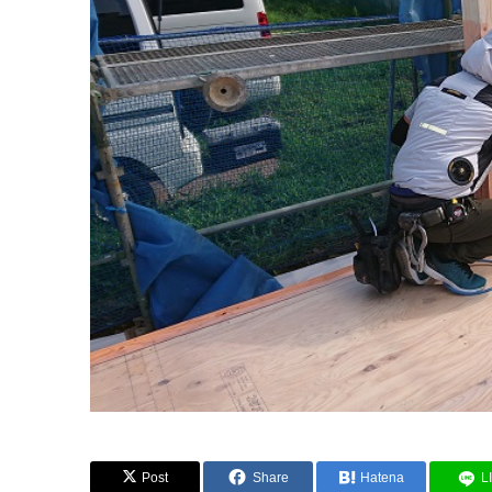
Post
Share
Hatena
L